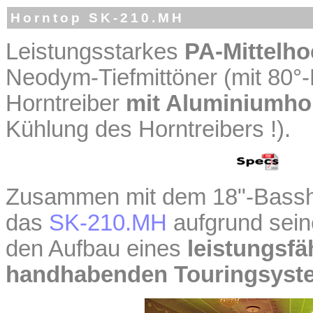
Horntop SK-210.MH
Leistungsstarkes
PA-Mittelh
Neodym-Tiefmittöner (mit 80°
Horntreiber
mit Aluminiumho
Kühlung des Horntreibers !).
Zusammen mit dem 18"-Bassh
das
SK-210.MH
aufgrund sei
den Aufbau eines
leistungsfä
handhabenden Touringsyst